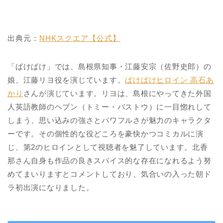
出典元：
NHKスクエア【公式】
「ばけばけ」では、島根県知事・江藤安宗（佐野史郎）の
娘、江藤リヨ役を演じています。
ばけばけヒロイン 高石あ
かり
さんが演じています。リヨは、島根にやってきた外国
人英語教師のヘブン（トミー・バストウ）に一目惚れして
しまう、思い込みの強さとパワフルさが魅力のキャラクタ
ーです。その個性的な役どころを豪快かつコミカルに演
じ、第2のヒロインとして視聴者を魅了しています。北香
那さん自身も作品の良きスパイス的な存在になれるよう努
めてまいりますとコメントしており、気合いの入った朝ド
ラ初出演になりました。