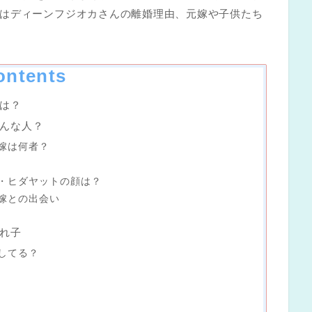
はディーンフジオカさんの離婚理由、元嫁や子供たち
ontents
は？
んな人？
嫁は何者？
・ヒダヤットの顔は？
嫁との出会い
れ子
してる？