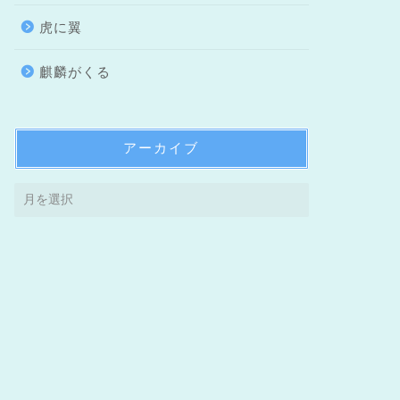
虎に翼
麒麟がくる
アーカイブ