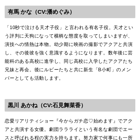
有馬 かな（CV:潘めぐみ）
「10秒で泣ける天才子役」と言われる有名子役。天才とい
う評判に天狗になって横柄な態度を取ってしまいますが、
演技への情熱は本物。幼少期に映画の撮影でアクアと共演
し、その後彼を強く意識するようになります。数年後に芸
能科のある高校に進学し、同じ高校に入学したアクアたち
兄妹と再会。後にルビーたちと共に新生「B小町」のメン
バーとしても活動します。
黒川 あかね（CV:石見舞菜香）
恋愛リアリティショー『今からガチ恋♡始めます』でアク
アと共演する女優。劇団ララライという有名な劇団でエー
スと呼ばれる程の実力を持ちます。努力家で何事にも一所