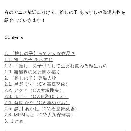
春のアニメ放送に向けて、推しの子 あらすじや登場人物を
紹介していきます！
Contents
1.
【推しの子】ってどんな作品？
1.1.
推しの子 あらすじ
1.2.
「推し」の子供として生まれ変わる転生もの
1.3.
芸能界の光と闇を描く
2.
【推しの子】登場人物
2.1.
星野 アイ（CV:高橋李依）
2.2.
アクア（CV:大塚剛央）
2.3.
ルビー（CV:伊駒ゆりえ）
2.4.
有馬 かな（CV:潘めぐみ）
2.5.
黒川 あかね（CV:石見舞菜香）
2.6.
MEMちょ（CV:大久保瑠美）
3.
まとめ