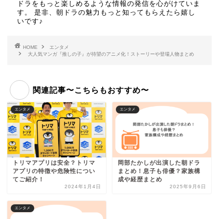
ドラをもっと楽しめるような情報の発信を心がけていま
す。 是非、朝ドラの魅力もっと知ってもらえたら嬉し
いです♪
HOME
エンタメ
大人気マンガ『推しの子』が待望のアニメ化！ストーリーや登場人物まとめ
関連記事〜こちらもおすすめ〜
エンタメ
エンタメ
トリマアプリは安全？トリマ
岡部たかしが出演した朝ドラ
アプリの特徴や危険性につい
まとめ！息子も俳優？家族構
てご紹介！
成や経歴まとめ
2024年1月4日
2025年9月6日
エンタメ