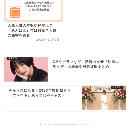
大森元貴の年収や経歴は？
『あんぱん』では何役？人気
の秘密を調査
2025年10月6日
CMやドラマなど、話題の女優『池田エ
ライザ』の経歴や歴代彼氏まとめ
今から気になる！2023年後期朝ドラ
『ブギウギ』あらすじやキャスト