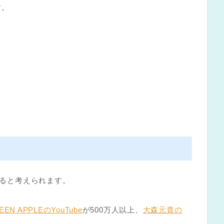
す。
いると考えられます。
REEN APPLEのYouTube
が500万人以上、
大森元貴の