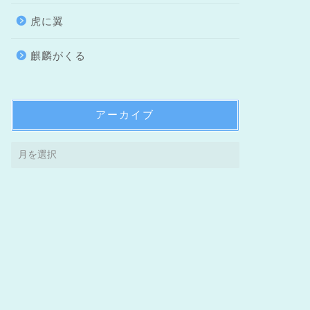
虎に翼
麒麟がくる
アーカイブ