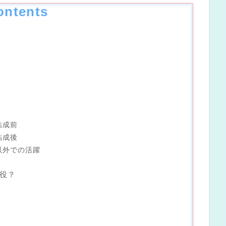
ontents
E結成前
E結成後
LE以外での活躍
役？