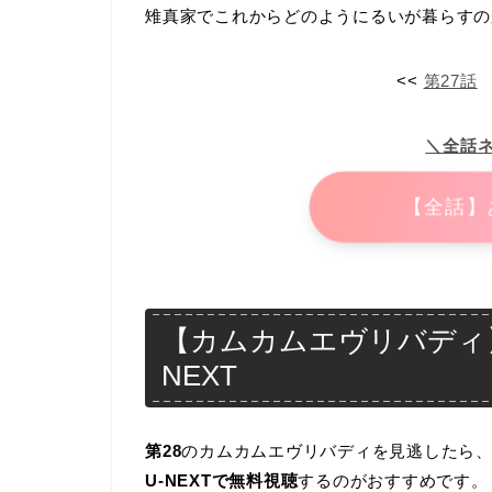
雉真家でこれからどのようにるいが暮らすの
<<
第27話
＼全話
【全話】
【カムカムエヴリバディ】
NEXT
第28
のカムカムエヴリバディを見逃したら
U-NEXTで無料視聴
するのがおすすめです。