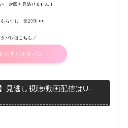
か、次回も見逃せません！
あらすじ
第29話
>>
ネタバレはこちら／
あらすじネタバレ
見逃し視聴/動画配信はU-
、