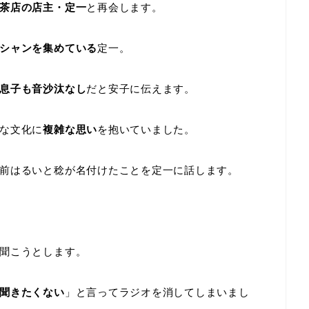
茶店の店主・定一
と再会します。
シャンを集めている
定一。
息子も音沙汰なし
だと安子に伝えます。
な文化に
複雑な思い
を抱いていました。
前はるいと稔が名付けたことを定一に話します。
聞こうとします。
聞きたくない
」と言ってラジオを消してしまいまし