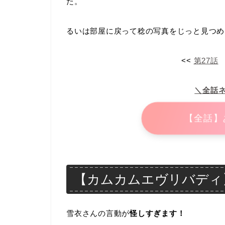
た。
るいは部屋に戻って稔の写真をじっと見つめ
<<
第27話
＼全話
【全話】
【カムカムエヴリバディ】感
雪衣さんの言動が
怪しすぎます！