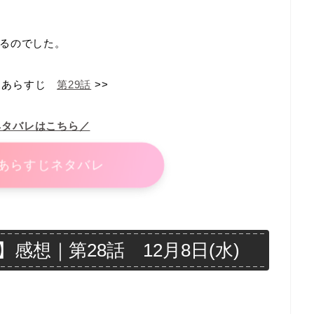
るのでした。
あらすじ
第29話
>>
ネタバレはこちら／
あらすじネタバレ
想｜第28話 12月8日(水)