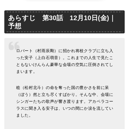
あらすじ 第30話 12月10日(金)｜
予想
ロバート（村雨辰剛）に招かれ将校クラブに立ち入
った安子（上白石萌音）。これまでの人生で見たこ
ともないけんらん豪華な会場の空気に圧倒されてし
まいます。
稔（松村北斗）の命を奪った国の豊かさを前に呆
（ぼう）然と立ち尽くすばかり。そんな中、会場に
シンガーたちの歌声が響き渡ります。アカペラコー
ラスに聞き入る安子は、いつの間にか涙を流してい
ました。