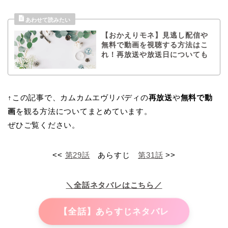
【おかえりモネ】見逃し配信や
無料で動画を視聴する方法はこ
れ！再放送や放送日についても
↑この記事で、カムカムエヴリバディの
再放送
や
無料で動
画
を観る方法についてまとめています。
ぜひご覧ください。
<<
第29話
あらすじ
第31話
>>
＼全話ネタバレはこちら／
【全話】あらすじネタバレ