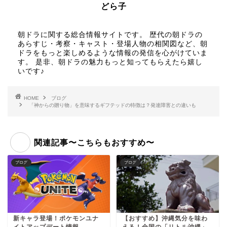
どら子
朝ドラに関する総合情報サイトです。 歴代の朝ドラの
あらすじ・考察・キャスト・登場人物の相関図など、朝
ドラをもっと楽しめるような情報の発信を心がけていま
す。 是非、朝ドラの魅力もっと知ってもらえたら嬉し
いです♪
HOME
ブログ
「神からの贈り物」を意味するギフテッドの特徴は？発達障害との違いも
関連記事〜こちらもおすすめ〜
ブログ
ブログ
新キャラ登場！ポケモンユナ
【おすすめ】沖縄気分を味わ
イトアップデート情報
える！全国の「リトル沖縄」