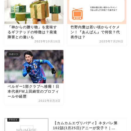
「神からの贈り物」を意味す
竹野内豊は若い頃からイケメ
るギフテッドの特徴は？発達
ン！『あんぱん』で何役？代
障害との違いも
表作は？
2023年10月10日
2025年7月26日
スポーツ
ベルギー1部クラブへ移籍！日
本代表FW上田綺世のプロフィ
ールや経歴
2022年8月3日
【カムカムエヴリバディ】ネタバレ第
102話(3月25日)アニーが安子？｜...