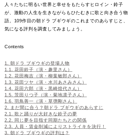
人々たちに明るい世界と幸せをもたらすヒロイン・鈴子
が、激動の人生を生きながらもひたむきに歌と向き合う物
語。109作目の朝ドラ ブギウギのこれまでのあらすじと、
気になる評判を調査してみましょう。
Contents
1.
朝ドラ ブギウギの登場人物
1.1.
花田鈴子（演・趣里さん）
1.2.
花田梅吉（演・柳葉敏郎さん）
1.3.
花田ツヤ（演・水川あさみさん）
1.4.
花田六郎（演・黒崎煌代さん）
1.5.
茨田りつ子（演・菊地凛子さん）
1.6.
羽鳥善一（演・草彅剛さん）
2.
まだ間に合う？朝ドラ ブギウギのあらすじ
2.1.
歌と踊りが大好きな鈴子の夢
2.2.
同じ夢を目指す同期たちとの関係
2.3.
人員・賃金削減によりストライキを決行！
3.
朝ドラ ブギウギの評判は？