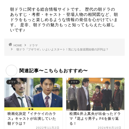
朝ドラに関する総合情報サイトです。 歴代の朝ドラの
あらすじ・考察・キャスト・登場人物の相関図など、朝
ドラをもっと楽しめるような情報の発信を心がけていま
す。 是非、朝ドラの魅力もっと知ってもらえたら嬉し
いです♪
HOME
ドラマ
朝ドラ『ブギウギ』いよいよスタート！気になる放送開始後の評判は？
関連記事〜こちらもおすすめ〜
ドラマ
ドラマ
映画化決定『イチケイのカラ
松潤&井上真央が出会ったドラ
ス』キャストが出演していた
マ『花より男子』F4を振り返
朝ドラは？
る！
2022年11月2日
2024年6月10日