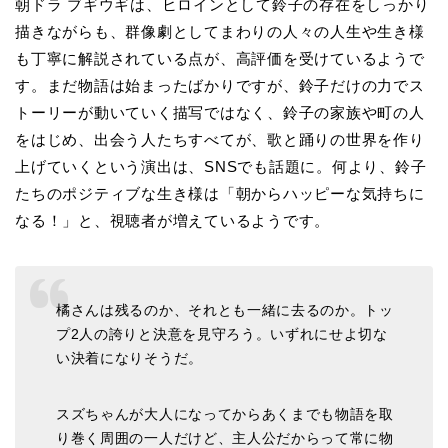
朝ドラ ブギウギは、ヒロインとして鈴子の存在をしっかり
描きながらも、群像劇としてまわりの人々の人生や生き様
も丁寧に解説されている点が、高評価を受けているようで
す。まだ物語は始まったばかりですが、鈴子だけの力でス
トーリーが動いていく描写ではなく、鈴子の家族や町の人
をはじめ、出会う人たちすべてが、歌と踊りの世界を作り
上げていくという演出は、SNSでも話題に。何より、鈴子
たちのポジティブな生き様は「朝からハッピーな気持ちに
なる！」と、視聴者が増えているようです。
橘さんは残るのか、それとも一緒に去るのか。トッ
プ2人の誇りと決意を見守ろう。いずれにせよ切な
い決着になりそうだ。
スズちゃんが大人になってからあくまでも物語を取
り巻く周囲の一人だけど、主人公だからって常に物