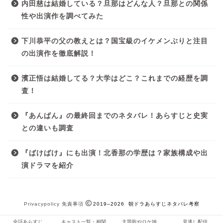
内田慈は結婚している？旦那はどんな人？旦那との関係
性や出演作を調べてみた
下川恭平の父の教えとは？国宝級のイケメンぶりと注目
の出演作を徹底解説！
濱正悟は結婚してる？大学はどこ？これまでの経歴を調
査！
『あんぱん』の最終回までのネタバレ！あらすじと史実
との違いも調査
『ばけばけ』にも出演！北香那の学歴は？家族構成や出
演ドラマを紹介
Privacypolicy
免責事項
2019–2026 朝ドラあらすじネタバレ考察
全話あらすじ
キャスト一覧・相関
主題歌やロケ地
見逃し配信