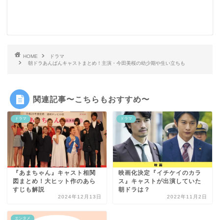
HOME
ドラマ
朝ドラあんぱんキャストまとめ！主演・今田美桜の幼少期や生い立ちも
関連記事〜こちらもおすすめ〜
ドラマ
ドラマ
『あまちゃん』キャスト相関
映画化決定『イチケイのカラ
図まとめ！大ヒット作のあら
ス』キャストが出演していた
すじも解説
朝ドラは？
2024年12月13日
2022年11月2日
エンタメ