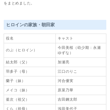
をまとめました。
ヒロインの家族・朝田家
役名
キャスト
今田美桜（幼少期：永瀬
のぶ（ヒロイン）
ゆずな）
結太郎（父）
加瀬亮
羽多子（母）
江口のりこ
蘭子（妹）
河合優実
メイコ（妹）
原菜乃華
釜次（祖父）
吉田鋼太郎
くら（祖母）
浅田美代子