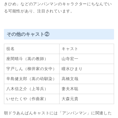
きひめ」などのアンパンマンのキャラクターにちなんでい
る可能性があり、注目されています。
その他のキャスト②
役名
キャスト
座間晴斗（嵩の教師）
山寺宏一
宇戸しん（柳井家の女中）
瞳水ひまり
辛島健太郎（嵩の幼馴染）
高橋文哉
八木信之介（上等兵）
妻夫木聡
いせたくや（作曲家）
大森元貴
朝ドラあんぱんキャストには「アンパンマン」に関連した