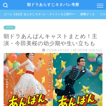
朝ドラあらすじネタバレ考察
エール【全話】あらすじネタバレ・キャストを公開中>>
麒麟がくる
スカ
ドラマ
朝ドラあんぱんキャストまとめ！主
演・今田美桜の幼少期や生い立ちも
2025年4月14日
/
2025年10月21日