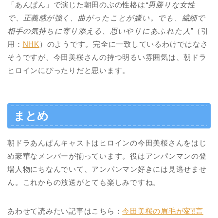
「あんぱん」で演じた朝田のぶの性格は
“男勝りな女性
で、正義感が強く、曲がったことが嫌い。でも、繊細で
相手の気持ちに寄り添える、思いやりにあふれた人”
（引
用：
NHK
）のようです。完全に一致しているわけではなさ
そうですが、今田美桜さんの持つ明るい雰囲気は、朝ドラ
ヒロインにぴったりだと思います。
まとめ
朝ドラあんぱんキャストはヒロインの今田美桜さんをはじ
め豪華なメンバーが揃っています。役はアンパンマンの登
場人物にちなんでいて、アンパンマン好きには見逃せませ
ん。これからの放送がとても楽しみですね。
あわせて読みたい記事はこちら：
今田美桜の眉毛が変⁈言