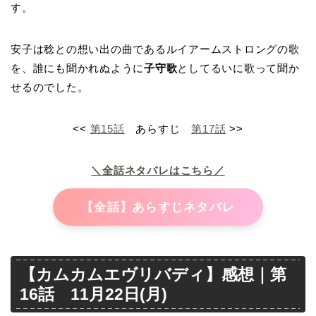
す。
安子は稔との想い出の曲であるルイアームストロングの歌
を、誰にも聞かれぬように
子守歌
としてるいに歌って聞か
せるのでした。
<<
第15話
あらすじ
第17話
>>
＼全話ネタバレはこちら／
【全話】あらすじネタバレ
【カムカムエヴリバディ】感想｜第
16話 11月22日(月)