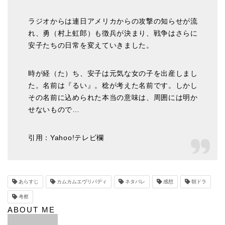
ラジオからは連日アメリカからの攻撃の知らせが流
れ、勇（村上虹郎）も徴兵が決まり、戦争はさらに
安子たちの日常を変えていきました。
時が経（た）ち、安子は元気な女の子を出産しまし
た。名前は『るい』。稔が考えた名前です。しかし
その名前に込められた本当の意味は、周囲には明か
せないもので…
引用：Yahoo!テレビ欄
あらすじ
カムカムエヴリバディ
ネタバレ
感想
朝ドラ
考察
ABOUT ME