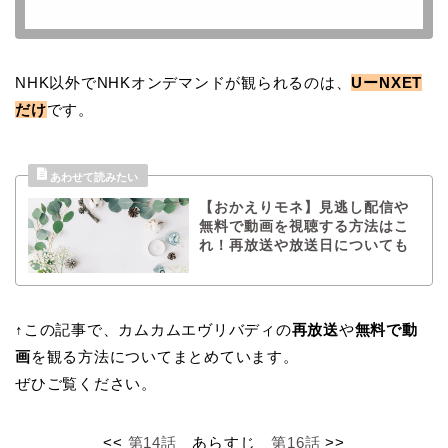
NHK以外でNHKオンデマンドが観られるのは、
UーNXET
だけ
です。
【おかえりモネ】見逃し配信や
無料で動画を視聴する方法はこ
れ！再放送や放送日についても
↑この記事で、カムカムエヴリバディの
再放送
や
無料で動
画
を観る方法についてまとめています。
ぜひご覧ください。
<<
第14話
あらすじ
第16話
>>