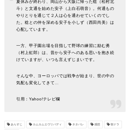
夏休みが終わり、岡山から大阪に帰った稔（松村北
斗）と文通を始めた安子（上白石萌音）。何通もの
やりとりを通じて２人は心を通わせていくのでし
た。稔との仲を深める安子を小しず（西田尚美）は
心配しています。
一方、甲子園出場を目指して野球の練習に励む勇
（村上虹郎）は、昔から安子へのある思いを抱き続
けていますが、いつも言えずじまいです。
そんな中、ヨーロッパでは戦争が始まり、世の中の
気配も変化してきて…
引用：Yahoo!テレビ欄
あらすじ
カムカムエヴリバディ
ネタバレ
感想
朝ドラ