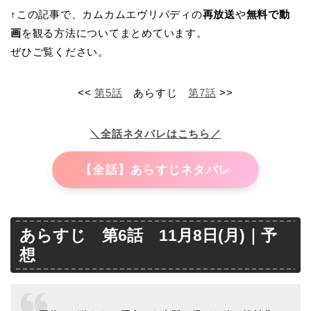
↑この記事で、カムカムエヴリバディの
再放送
や
無料で動
画
を観る方法についてまとめています。
ぜひご覧ください。
<<
第5話
あらすじ
第7話
>>
＼全話ネタバレはこちら／
【全話】あらすじネタバレ
あらすじ 第6話 11月8日(月)｜予
想