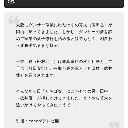
想
大阪にダンサー修業に出たはずの算太（濱田岳）が
岡山に帰ってきました。しかし、ダンサーの夢を諦
めて家業の菓子修行を始めるわけでもなく、相変わ
らず勝手気ままな様子。
一方、稔（松村北斗）は雉真繊維の次期社長として
千吉（段田安則）から取引先の軍人・神田猛（武井
壮）を紹介されます。
そんなある日「たちばな」にこわもての男・田中
（徳井優）が押しかけてきました。どうやら算太を
追いかけてやってきたようで…。
引用：Yahoo!テレビ欄