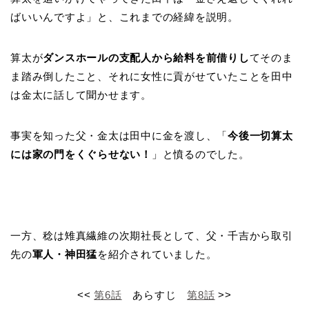
ばいいんですよ」と、これまでの経緯を説明。
算太が
ダンスホールの支配人から給料を前借りし
てそのま
ま踏み倒したこと、それに女性に貢がせていたことを田中
は金太に話して聞かせます。
事実を知った父・金太は田中に金を渡し、「
今後一切算太
には家の門をくぐらせない！
」と憤るのでした。
一方、稔は雉真繊維の次期社長として、父・千吉から取引
先の
軍人・神田猛
を紹介されていました。
<<
第6話
あらすじ
第8話
>>