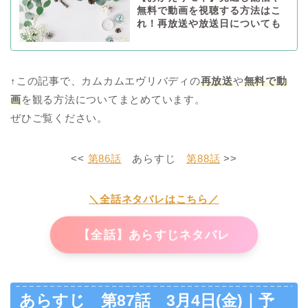
無料で動画を視聴する方法はこ
れ！再放送や放送日についても
↑この記事で、カムカムエヴリバディの
再放送
や
無料で動
画
を観る方法についてまとめています。
ぜひご覧ください。
<<
第86話
あらすじ
第88話
>>
＼全話ネタバレはこちら／
【全話】あらすじネタバレ
あらすじ 第87話 3月4日(金)｜予