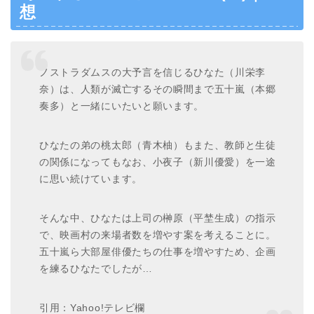
想
ノストラダムスの大予言を信じるひなた（川栄李
奈）は、人類が滅亡するその瞬間まで五十嵐（本郷
奏多）と一緒にいたいと願います。
ひなたの弟の桃太郎（青木柚）もまた、教師と生徒
の関係になってもなお、小夜子（新川優愛）を一途
に思い続けています。
そんな中、ひなたは上司の榊原（平埜生成）の指示
で、映画村の来場者数を増やす案を考えることに。
五十嵐ら大部屋俳優たちの仕事を増やすため、企画
を練るひなたでしたが…
引用：Yahoo!テレビ欄