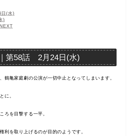
日(水)
水)
EXT
58話 2月24日(水)
、鶴亀家庭劇の公演が一切中止となってしまいます。
とに。
ころを目撃する一平。
権利を取り上げるのが目的のようです。