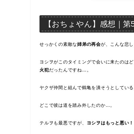
【おちょやん】感想｜第58
せっかくの素敵な
姉弟の再会
が、こんな悲し
ヨシヲがこのタイミングで会いに来たのはど
火犯
だったんですね…。
ヤクザ仲間と組んで鶴亀を潰そうとしている
どこで彼は道を踏み外したのか…。
テルヲも最悪ですが、
ヨシヲはもっと悪い！