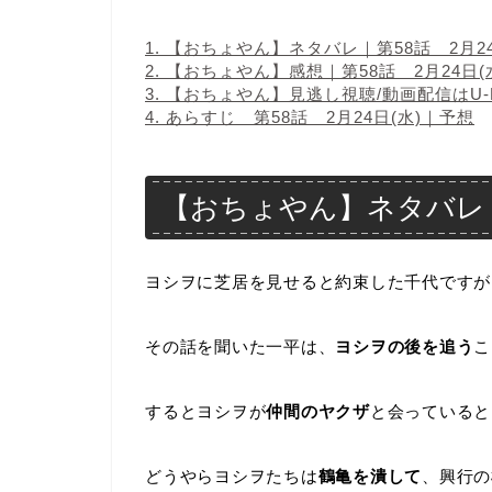
1.
【おちょやん】ネタバレ｜第58話 2月24
2.
【おちょやん】感想｜第58話 2月24日(
3.
【おちょやん】見逃し視聴/動画配信はU-N
4.
あらすじ 第58話 2月24日(水)｜予想
【おちょやん】ネタバレ｜第
ヨシヲに芝居を見せると約束した千代ですが
その話を聞いた一平は、
ヨシヲの後を追う
こ
するとヨシヲが
仲間のヤクザ
と会っていると
どうやらヨシヲたちは
鶴亀を潰して
、興行の