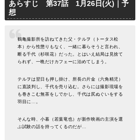
あらすじ 第37話 1月26日(火)｜予
想
鶴亀撮影所を訪ねてきた父・テルヲ（トータス松
本）から性懲りもなく、一緒に暮らそうと言われ、
断る千代（杉咲花）だった。とはいえ結局は見捨て
られず、一晩だけカフェーに泊めてしまう。
テルヲは翌日も押し掛け、所長の片金（六角精児）
に直談判し、千代を売り込む。さらには撮影現場を
も巻きこむ無茶をしでかし、千代は尻ぬぐいをする
羽目に…。
そんな時、小暮（若葉竜也）が新作映画の主演を選
ぶ試験の話を持ってくるのだが…