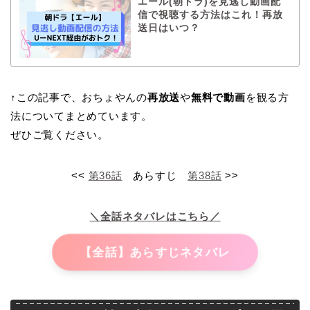
エール(朝ドラ)を見逃し動画配
信で視聴する方法はこれ！再放
送日はいつ？
↑この記事で、おちょやんの
再放送
や
無料で動画
を観る方
法についてまとめています。
ぜひご覧ください。
<<
第36話
あらすじ
第38話
>>
＼全話ネタバレはこちら／
【全話】あらすじネタバレ