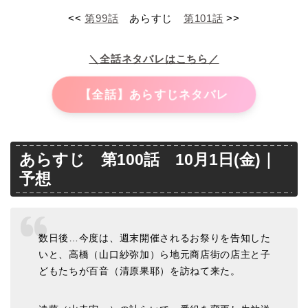
<<
第99話
あらすじ
第101話
>>
＼全話ネタバレはこちら／
【全話】あらすじネタバレ
あらすじ 第100話 10月1日(金)｜
予想
数日後…今度は、週末開催されるお祭りを告知した
いと、高橋（山口紗弥加）ら地元商店街の店主と子
どもたちが百音（清原果耶）を訪ねて来た。