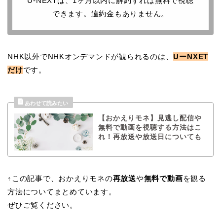
U-NEXTは、1ヶ月以内に解約すれば無料で視聴
できます。違約金もありません。
NHK以外でNHKオンデマンドが観られるのは、
UーNXET
だけ
です。
【おかえりモネ】見逃し配信や
無料で動画を視聴する方法はこ
れ！再放送や放送日についても
↑この記事で、おかえりモネの
再放送
や
無料で動画
を観る
方法についてまとめています。
ぜひご覧ください。