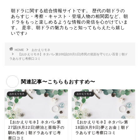
朝ドラに関する総合情報サイトです。 歴代の朝ドラの
あらすじ・考察・キャスト・登場人物の相関図など、朝
ドラをもっと楽しめるような情報の発信を心がけていま
す。 是非、朝ドラの魅力もっと知ってもらえたら嬉し
いです♪
HOME
おかえりモネ
【おかえりモネ】ネタバレ第100話(10月1日)市民の笑顔を守りたい百音｜朝ド
ラあらすじ考察口コミ
関連記事〜こちらもおすすめ〜
おかえりモネ
おかえりモネ
【おかえりモネ】ネタバレ第
【おかえりモネ】ネタバレ第
27話(6月22日)耕治と亜哉子の
18話(6月9日)夢とお金｜朝ド
馴れ初め｜朝ドラあらすじ考
ラあらすじ考察口コミ
察口コミ