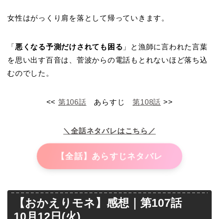
女性はがっくり肩を落として帰っていきます。
「
悪くなる予測だけされても困る
」と漁師に言われた言葉
を思い出す百音は、菅波からの電話もとれないほど落ち込
むのでした。
<<
第106話
あらすじ
第108話
>>
＼全話ネタバレはこちら／
【全話】あらすじネタバレ
【おかえりモネ】感想｜第107話
10月12日(火)