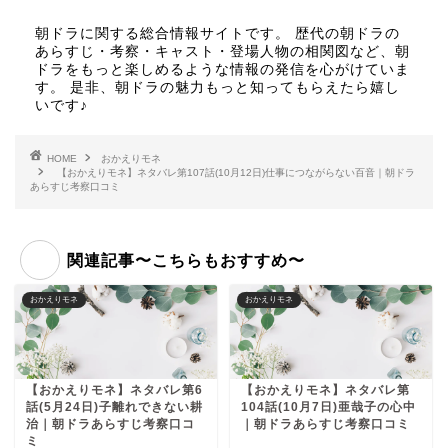
朝ドラに関する総合情報サイトです。 歴代の朝ドラの
あらすじ・考察・キャスト・登場人物の相関図など、朝
ドラをもっと楽しめるような情報の発信を心がけていま
す。 是非、朝ドラの魅力もっと知ってもらえたら嬉し
いです♪
HOME
おかえりモネ
【おかえりモネ】ネタバレ第107話(10月12日)仕事につながらない百音｜朝ドラ
あらすじ考察口コミ
関連記事〜こちらもおすすめ〜
おかえりモネ
おかえりモネ
【おかえりモネ】ネタバレ第6
【おかえりモネ】ネタバレ第
話(5月24日)子離れできない耕
104話(10月7日)亜哉子の心中
治｜朝ドラあらすじ考察口コ
｜朝ドラあらすじ考察口コミ
ミ