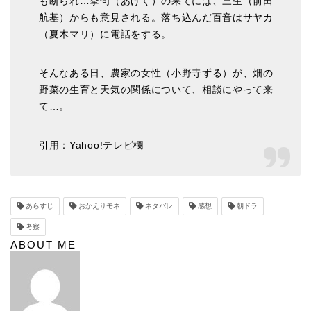
も断られ…挙句（あげく）の果てには、三生（前田
航基）からも意見される。落ち込んだ百音はサヤカ
（夏木マリ）に電話をする。
そんなある日、農家の女性（小野寺ずる）が、畑の
野菜の生育と天気の関係について、相談にやって来
て…。
引用：Yahoo!テレビ欄
あらすじ
おかえりモネ
ネタバレ
感想
朝ドラ
考察
ABOUT ME