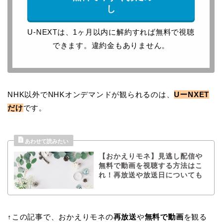
し
U-NEXTは、1ヶ月以内に解約すれば無料で視聴
できます。違約金もありません。
NHK以外でNHKオンデマンドが観られるのは、
UーNXET
だけ
です。
【おかえりモネ】見逃し配信や
無料で動画を視聴する方法はこ
れ！再放送や放送日についても
↑この記事で、おかえりモネの
再放送
や
無料で動画
を観る