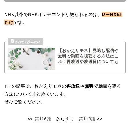
NHK以外でNHKオンデマンドが観られるのは、
UーNXET
だけ
です。
【おかえりモネ】見逃し配信や
無料で動画を視聴する方法はこ
れ！再放送や放送日についても
↑この記事で、おかえりモネの
再放送
や
無料で動画
を観る
方法についてまとめています。
ぜひご覧ください。
<<
第116話
あらすじ
第118話
>>