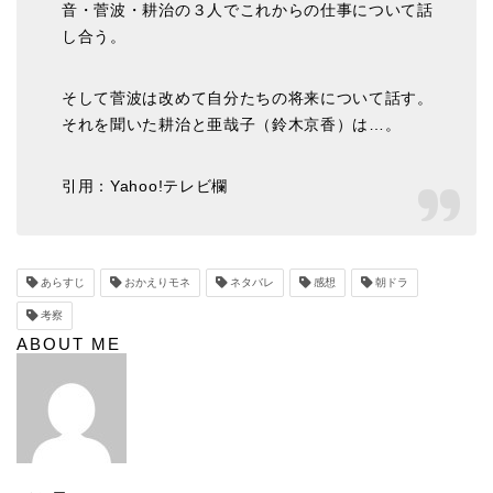
音・菅波・耕治の３人でこれからの仕事について話
し合う。
そして菅波は改めて自分たちの将来について話す。
それを聞いた耕治と亜哉子（鈴木京香）は…。
引用：Yahoo!テレビ欄
あらすじ
おかえりモネ
ネタバレ
感想
朝ドラ
考察
ABOUT ME