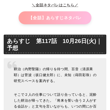
＼全話ネタバレはこちら／
【全話】あらすじネタバレ
あらすじ 第117話 10月26日(火)｜
予想
耕治（内野聖陽）の帰りを待つ間、百音（清原果
耶）は菅波（坂口健太郎）に、未知（蒔田彩珠）の
研究スペースを案内する。
そこで２人の仕事について語り合っていると、泥酔
した耕治が帰ってきた。「将来を誓い合う２人がす
る会話か」と文句を言いながらも、いつの間にか百