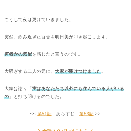
こうして夜は更けていきました。
突然、飲み過ぎた百音を明日美が叩き起こします。
何者かの気配
を感じたと言うのです。
大騒ぎする二人の元に、
大家が駆けつけました
。
大家は謝り「
実はあなたたち以外にも住んでいる人がいる
の
」と打ち明けるのでした。
<<
第51話
あらすじ
第53話
>>
＼全話ネタバレはこちら／