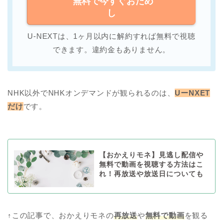
無料で今すぐおため
し
U-NEXTは、1ヶ月以内に解約すれば無料で視聴
できます。違約金もありません。
NHK以外でNHKオンデマンドが観られるのは、
UーNXET
だけ
です。
【おかえりモネ】見逃し配信や
無料で動画を視聴する方法はこ
れ！再放送や放送日についても
↑この記事で、おかえりモネの
再放送
や
無料で動画
を観る