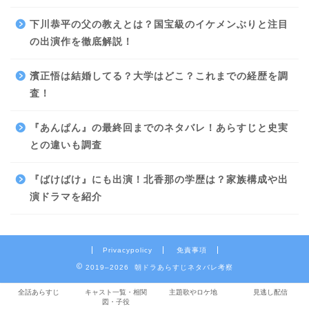
下川恭平の父の教えとは？国宝級のイケメンぶりと注目
の出演作を徹底解説！
濱正悟は結婚してる？大学はどこ？これまでの経歴を調
査！
『あんぱん』の最終回までのネタバレ！あらすじと史実
との違いも調査
『ばけばけ』にも出演！北香那の学歴は？家族構成や出
演ドラマを紹介
Privacypolicy
免責事項
2019–2026 朝ドラあらすじネタバレ考察
全話あらすじ
キャスト一覧・相関
主題歌やロケ地
見逃し配信
図・子役