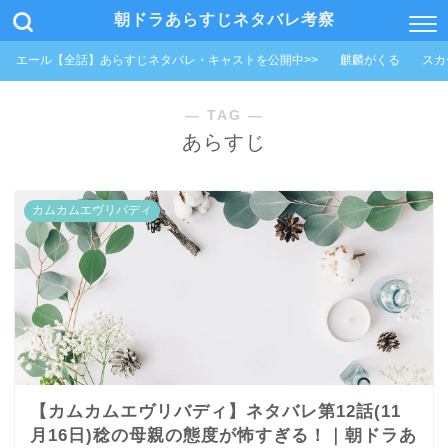
朝ドラあらすじネタバレ考察
エール【全話】あらすじネタバレ・キャストを公開中>>
麒麟がくる
スカ
― TAG ―
あらすじ
カムカムエヴリバディ
【カムカムエヴリバディ】ネタバレ第12話(11
月16日)稔の母親の態度が怖すぎる！｜朝ドラあ