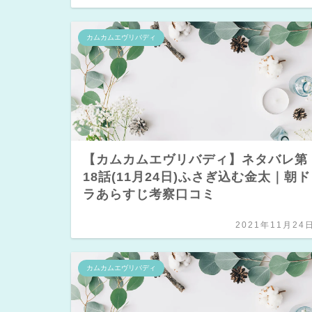
カムカムエヴリバディ
【カムカムエヴリバディ】ネタバレ第
18話(11月24日)ふさぎ込む金太｜朝ド
ラあらすじ考察口コミ
2021年11月24
カムカムエヴリバディ