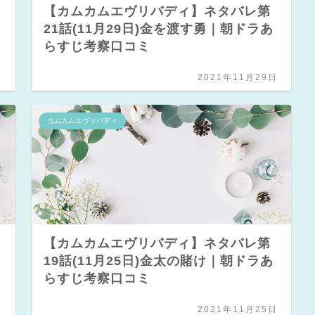
【カムカムエヴリバディ】ネタバレ第
21話(11月29日)金を渡す勇｜朝ドラあ
らすじ考察口コミ
日
2021年11月29日
カムカムエヴリバディ
【カムカムエヴリバディ】ネタバレ第
19話(11月25日)金太の賭け｜朝ドラあ
らすじ考察口コミ
日
2021年11月25日