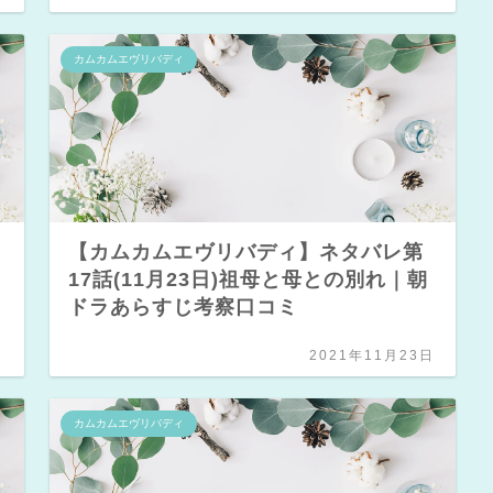
カムカムエヴリバディ
【カムカムエヴリバディ】ネタバレ第
17話(11月23日)祖母と母との別れ｜朝
ドラあらすじ考察口コミ
日
2021年11月23日
カムカムエヴリバディ