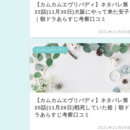
【カムカムエヴリバディ】ネタバレ第
22話(11月30日)大阪にやって来た安子
｜朝ドラあらすじ考察口コミ
2021年11月30
カムカムエヴリバディ
【カムカムエヴリバディ】ネタバレ第
20話(11月26日)戦死していた稔｜朝ド
ラあらすじ考察口コミ
2021年11月26