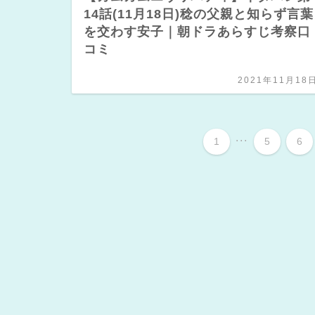
14話(11月18日)稔の父親と知らず言葉
を交わす安子｜朝ドラあらすじ考察口
コミ
2021年11月18
...
1
5
6