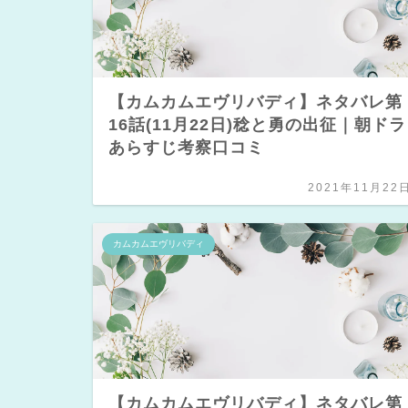
【カムカムエヴリバディ】ネタバレ第
16話(11月22日)稔と勇の出征｜朝ドラ
あらすじ考察口コミ
2021年11月22
カムカムエヴリバディ
【カムカムエヴリバディ】ネタバレ第