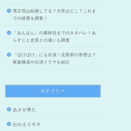
濱正悟は結婚してる？大学はどこ？これま
での経歴を調査！
『あんぱん』の最終回までのネタバレ！あ
らすじと史実との違いも調査
『ばけばけ』にも出演！北香那の学歴は？
家族構成や出演ドラマを紹介
カテゴリー
あさが来た
おかえりモネ