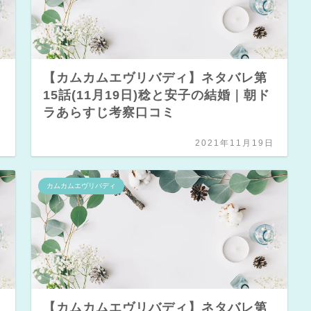
【カムカムエヴリバディ】ネタバレ第
15話(11月19日)稔と安子の結婚｜朝ド
ラあらすじ考察口コミ
日
2021年11月19日
カムカムエヴリバディ
【カムカムエヴリバディ】ネタバレ第