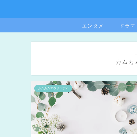
エンタメ
ドラマ
カムカ
カムカムエヴリバディ