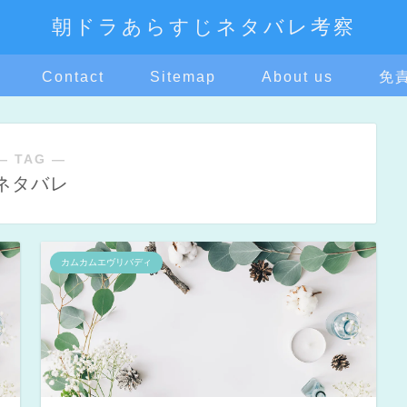
朝ドラあらすじネタバレ考察
Contact
Sitemap
About us
免
― TAG ―
ネタバレ
カムカムエヴリバディ