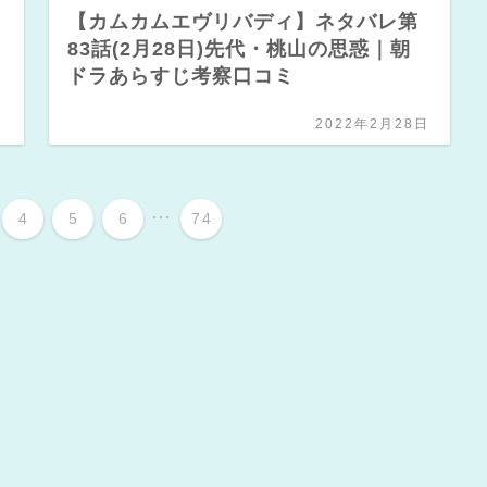
【カムカムエヴリバディ】ネタバレ第
83話(2月28日)先代・桃山の思惑｜朝
ドラあらすじ考察口コミ
日
2022年2月28日
...
4
5
6
74