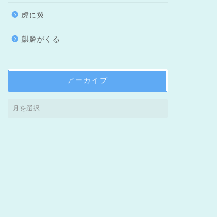
虎に翼
麒麟がくる
アーカイブ