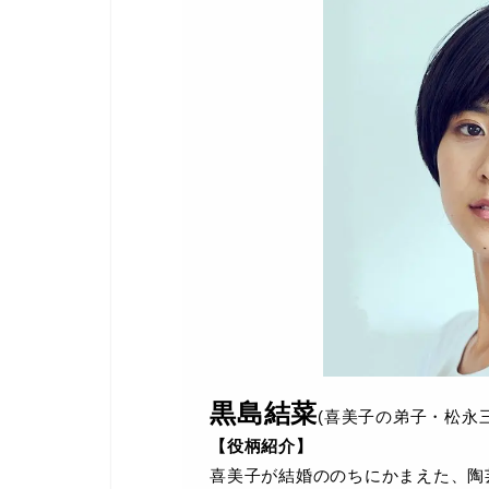
黒島結菜
(喜美子の弟子・松永三
【役柄紹介】
喜美子が結婚ののちにかまえた、陶