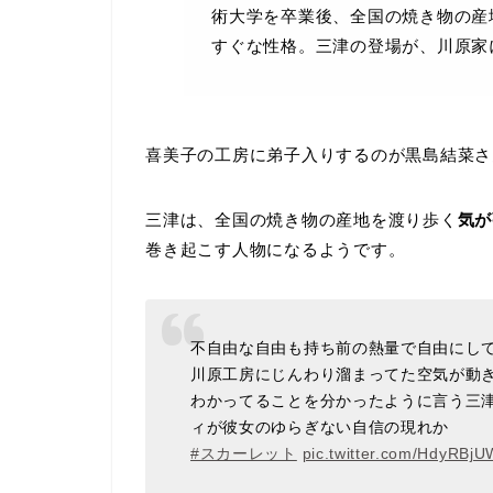
術大学を卒業後、全国の焼き物の産
すぐな性格。三津の登場が、川原家
喜美子の工房に弟子入りするのが黒島結菜さ
三津は、全国の焼き物の産地を渡り歩く
気が
巻き起こす人物になるようです。
不自由な自由も持ち前の熱量で自由にし
川原工房にじんわり溜まってた空気が動
わかってることを分かったように言う三
ィが彼女のゆらぎない自信の現れか
#スカーレット
pic.twitter.com/HdyRBj