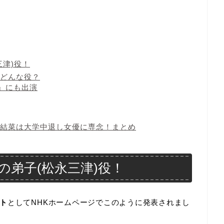
津)役！
どんな役？
』にも出演
結菜は大学中退し女優に専念！まとめ
弟子(松永三津)役！
ト
としてNHKホームページでこのように発表されまし