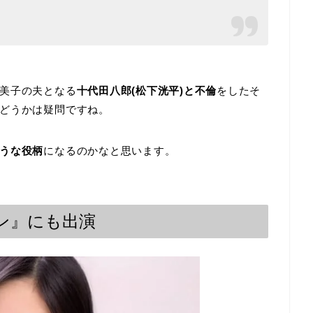
美子の夫となる
十代田八郎(松下洸平)と不倫
をしたそ
どうかは疑問ですね。
うな役柄
になるのかなと思います。
ン』にも出演