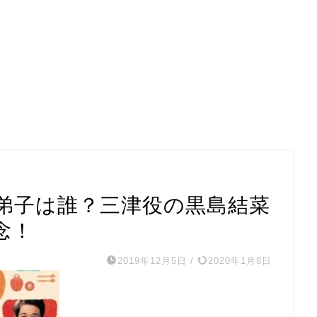
弟子は誰？三津役の黒島結菜
念！
2019年12月5日
/
2020年1月8日