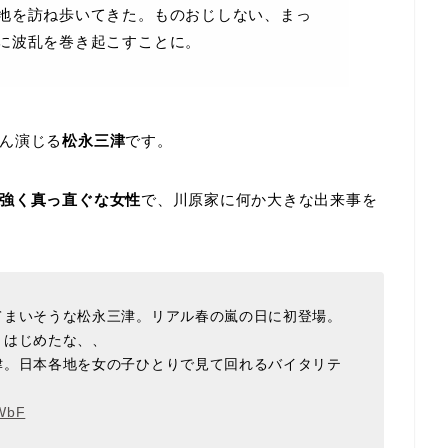
地を訪ね歩いてきた。ものおじしない、まっ
に波乱を巻き起こすことに。
ん演じる
松永三津
です。
強く真っ直ぐな女性
で、川原家に何か大きな出来事を
てまいそうな松永三津。リアル春の嵐の日に初登場。
きはじめたな、、
津。日本各地を女の子ひとりで見て回れるバイタリテ
UWbF