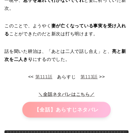
一晩中、
息子を連れて行かないでくれ
と妻に祈っていた新
次。
このことで、ようやく
妻が亡くなっている事実を受け入れ
る
ことができたのだと新次は打ち明けます。
話を聞いた耕治は、「あとは二人で話し合え」と、
亮と新
次を二人きり
にするのでした。
<<
第111話
あらすじ
第113話
>>
＼全話ネタバレはこちら／
【全話】あらすじネタバレ