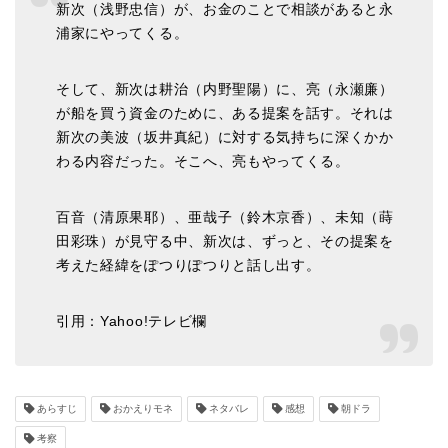
新次（浅野忠信）が、お金のことで相談があると永
浦家にやってくる。
そして、新次は耕治（内野聖陽）に、亮（永瀬廉）
が船を買う資金のために、ある提案を話す。それは
新次の美波（坂井真紀）に対する気持ちに深くかか
わる内容だった。そこへ、亮もやってくる。
百音（清原果耶）、亜哉子（鈴木京香）、未知（蒔
田彩珠）が見守る中、新次は、ずっと、その提案を
考えた経緯をぽつりぽつりと話し出す。
引用：Yahoo!テレビ欄
あらすじ
おかえりモネ
ネタバレ
感想
朝ドラ
考察