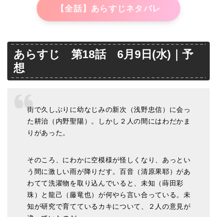
【全話】あらすじネタバレ
あらすじ 第18話 6月9日(水)｜予
想
街で久しぶりに幼なじみの新次（浅野忠信）に会っ
た耕治（内野聖陽）。しかし２人の間にはわだかま
りがあった。
そのころ、にわかに空模様が怪しくなり、あっとい
う間に激しい雨が降りだす。百音（清原果耶）があ
わてて洗濯物を取り込んでいると、未知（蒔田彩
珠）と龍己（藤竜也）が何やら言い合っている。未
知が研究で育てているカキについて、２人の意見が