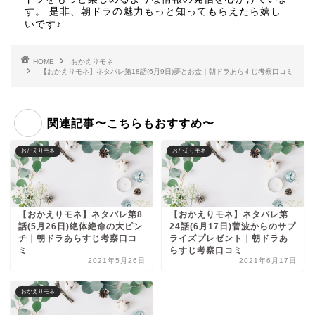
す。 是非、朝ドラの魅力もっと知ってもらえたら嬉し
いです♪
HOME
おかえりモネ
【おかえりモネ】ネタバレ第18話(6月9日)夢とお金｜朝ドラあらすじ考察口コミ
関連記事〜こちらもおすすめ〜
おかえりモネ
おかえりモネ
【おかえりモネ】ネタバレ第8
【おかえりモネ】ネタバレ第
話(5月26日)絶体絶命の大ピン
24話(6月17日)菅波からのサプ
チ｜朝ドラあらすじ考察口コ
ライズプレゼント｜朝ドラあ
ミ
らすじ考察口コミ
2021年5月26日
2021年6月17日
おかえりモネ