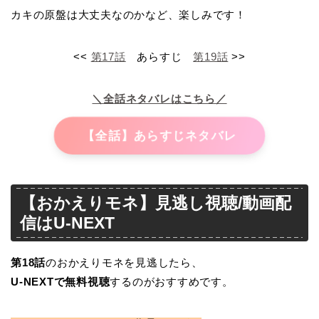
カキの原盤は大丈夫なのかなど、楽しみです！
<<
第17話
あらすじ
第19話
>>
＼全話ネタバレはこちら／
【全話】あらすじネタバレ
【おかえりモネ】見逃し視聴/動画配
信はU-NEXT
第18
話
のおかえりモネを見逃したら、
U-NEXTで無料視聴
するのがおすすめです。