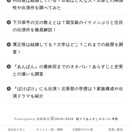
内田慈は結婚している？旦那はどんな人？旦那との関係
性や出演作を調べてみた
下川恭平の父の教えとは？国宝級のイケメンぶりと注目
の出演作を徹底解説！
濱正悟は結婚してる？大学はどこ？これまでの経歴を調
査！
『あんぱん』の最終回までのネタバレ！あらすじと史実
との違いも調査
『ばけばけ』にも出演！北香那の学歴は？家族構成や出
演ドラマを紹介
Privacypolicy
免責事項
2019–2026 朝ドラあらすじネタバレ考察
全話あらすじ
キャスト一覧・相関
主題歌やロケ地
見逃し配信