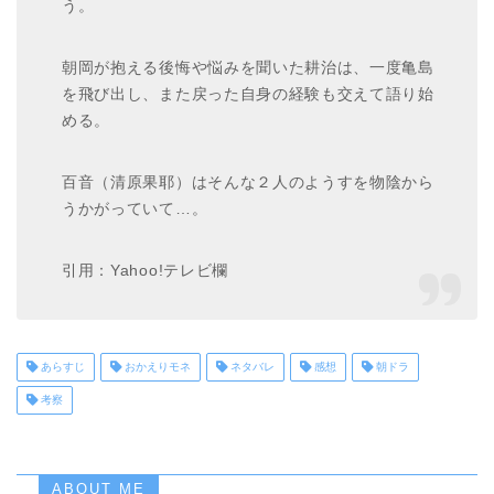
う。
朝岡が抱える後悔や悩みを聞いた耕治は、一度亀島
を飛び出し、また戻った自身の経験も交えて語り始
める。
百音（清原果耶）はそんな２人のようすを物陰から
うかがっていて…。
引用：Yahoo!テレビ欄
あらすじ
おかえりモネ
ネタバレ
感想
朝ドラ
考察
ABOUT ME