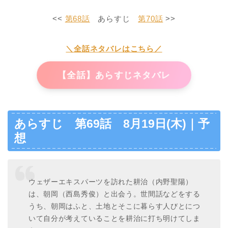
<<
第68話
あらすじ
第70話
>>
＼全話ネタバレはこちら／
【全話】あらすじネタバレ
あらすじ 第69話 8月19日(木)｜予
想
ウェザーエキスパーツを訪れた耕治（内野聖陽）
は、朝岡（西島秀俊）と出会う。世間話などをする
うち、朝岡はふと、土地とそこに暮らす人びとにつ
いて自分が考えていることを耕治に打ち明けてしま