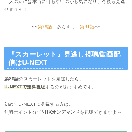
二人の間には本当に何もないのかも気になり、今後も見逃
せません！
<<
第79話
あらすじ
第81話
>>
『スカーレット』見逃し視聴/動画配
信はU-NEXT
第80話
のスカーレットを見逃したら、
U-NEXTで無料視聴
するのがおすすめです。
初めてU-NEXTに登録する方は、
無料ポイント分で
NHKオンデマンド
を視聴できますよ～