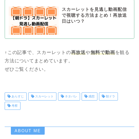
スカーレットを見逃し動画配信
で視聴する方法まとめ！再放送
日はいつ？
↑この記事で、スカーレットの
再放送
や
無料で動画
を観る
方法についてまとめています。
ぜひご覧ください。
あらすじ
スカーレット
ネタバレ
感想
朝ドラ
考察
ABOUT ME