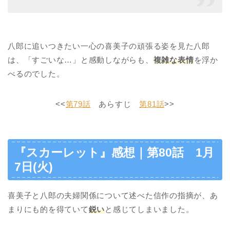
八郎に追いつきたい一心の喜美子の頑張る姿を見た八郎
は、「すごいな…」と感動しながらも、
複雑な表情
を浮か
べるのでした。
<<
第79話
あらすじ
第81話
>>
『スカーレット』感想｜第80話 1月
7日(火)
喜美子と八郎の夫婦関係について述べた信作の指摘が、あ
まりにも的を得ていて
鋭い
と感じてしまいました。