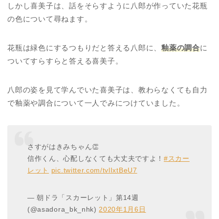
しかし喜美子は、話をそらすように八郎が作っていた花瓶
の色について尋ねます。
花瓶は緑色にするつもりだと答える八郎に、
釉薬の調合
に
ついてすらすらと答える喜美子。
八郎の姿を見て学んでいた喜美子は、教わらなくても自力
で釉薬や調合について一人でみにつけていました。
さすがはきみちゃん👏
信作くん、心配しなくても大丈夫ですよ！
#スカー
レット
pic.twitter.com/tvlIxtBeU7
— 朝ドラ「スカーレット」第14週
(@asadora_bk_nhk)
2020年1月6日