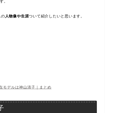
す。
んの
人物像や生涯
ついて紹介したいと思います。
実在モデルは神山清子｜まとめ
子