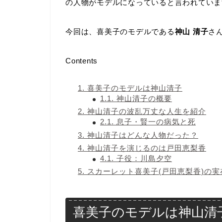
の人物がモデルになっていると言われていま
今回は、喜美子のモデルである
神山 清子
さ
Contents
1.
喜美子のモデルは神山清子
1.1.
神山清子の概要
2.
神山清子の波乱万丈な人生を紹介
2.1.
息子・賢一の病気と死
3.
神山清子はどんな人物だった？
4.
神山清子を演じるのは戸田恵梨香
4.1.
子役：川島夕空
5.
スカーレット喜美子(戸田恵梨香)の
喜美子のモデルは神山清