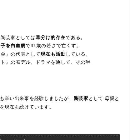
の陶芸家としては
草分け的存在
である。
息子を白血病
で31歳の若さで亡くす。
る会」の代表として
現在も活動
している。
ット』の
モデル
。ドラマを通して、その半
も辛い出来事を経験しましたが、
陶芸家
として 母親と
を現在も続けています。