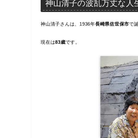
神山清子の波乱万丈な人
神山清子さんは、1936年
長崎県佐世保市
で
現在は
83歳
です。