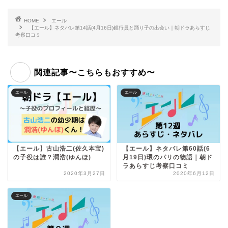
HOME
エール
【エール】ネタバレ第14話(4月16日)銀行員と踊り子の出会い｜朝ドラあらすじ
考察口コミ
関連記事〜こちらもおすすめ〜
エール
エール
【エール】古山浩二(佐久本宝)
【エール】ネタバレ第60話(6
の子役は誰？潤浩(ゆんほ)
月19日)環のパリの物語｜朝ド
ラあらすじ考察口コミ
2020年3月27日
2020年6月12日
エール