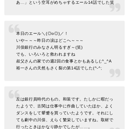
あ…」という空耳がめちゃするエール14話でした笑
本日のエール＼(◎o◎)／！
いや～～～昨日の涙はどこへ～～～
川俣銀行のみなさん明るすぎ～(笑)
でも、いろいろと救われますね
叔父さんの家での週2回の食事とかもあるし(;^_^A
裕一さんの天然もさく裂の第14話でした(^-^;
左は銀行員時代のもの。和装です。たしかに暇だっ
たようで、古関は仕事中に作曲していたほか、よく
ダンスをして顰蹙を買っていたようです。それにし
ても劇中の川俣、えらく繁栄していますね。取材で
行ったときはかなり静かでしたが……。