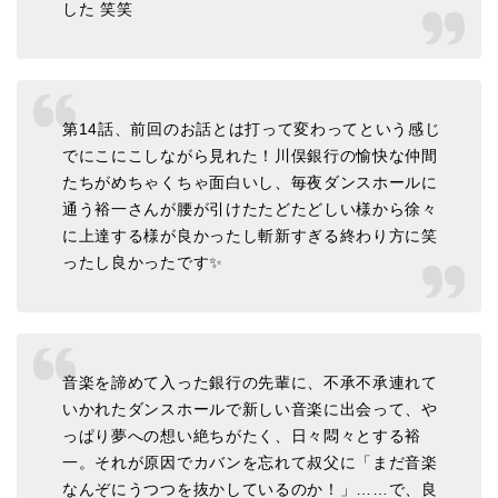
した 笑笑
第14話、前回のお話とは打って変わってという感じ
でにこにこしながら見れた！川俣銀行の愉快な仲間
たちがめちゃくちゃ面白いし、毎夜ダンスホールに
通う裕一さんが腰が引けたたどたどしい様から徐々
に上達する様が良かったし斬新すぎる終わり方に笑
ったし良かったです✨
音楽を諦めて入った銀行の先輩に、不承不承連れて
いかれたダンスホールで新しい音楽に出会って、や
っぱり夢への想い絶ちがたく、日々悶々とする裕
一。それが原因でカバンを忘れて叔父に「まだ音楽
なんぞにうつつを抜かしているのか！」……で、良