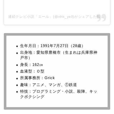
連続テレビ小説「エール」(@nhk_yell)がシェアした投稿
–
2
生年月日：1991年7月27日（28歳）
出身地：愛知県豊橋市（生まれは兵庫県神
戸市）
身長：162㎝
血液型：Ｏ型
所属事務所：Grick
趣味：アニメ、マンガ、①鉄道
特技：プログラミング・小説、殺陣、キッ
クボクシング