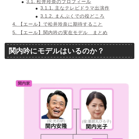
3.1.
松井玲奈のプロフィール
3.1.1.
主なテレビドラマ出演作
3.1.2.
まんぷくでの役どころ
4.
【エール】で松井玲奈に期待すること
5.
【エール】関内吟の実在モデル まとめ
関内吟にモデルはいるのか？