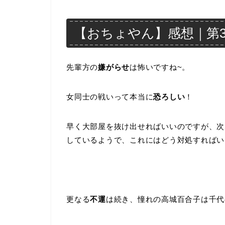
【おちょやん】感想｜第31
先輩方の
嫌がらせ
は怖いですね~。
女同士の戦いって本当に
恐ろしい
！
早く大部屋を抜け出せればいいのですが、次
しているようで、これにはどう対処すればい
更なる
不運
は続き、憧れの高城百合子は千代