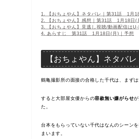
1.
【おちょやん】ネタバレ｜第31話 1月18
2.
【おちょやん】感想｜第31話 1月18日(
3.
【おちょやん】見逃し視聴/動画配信はU-N
4.
あらすじ 第31話 1月18日(月)｜予想
【おちょやん】ネタバレ｜第
鶴亀撮影所の面接の合格した千代は、まずは
すると大部屋女優からの
容赦無い嫌がらせ
が
た。
台本をもらっていない千代はなんのシーンを
まいます。