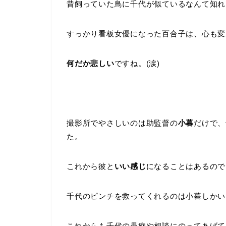
昔飼っていた鳥に千代が似ているなんて知れ
すっかり看板女優になった百合子は、心も変
何だか悲しい
ですね。(涙)
撮影所でやさしいのは助監督の
小暮
だけで、
た。
これから彼と
いい感じ
になることはあるので
千代のピンチを救ってくれるのは小暮しかい
これからも千代の愚痴や相談にのってあげて