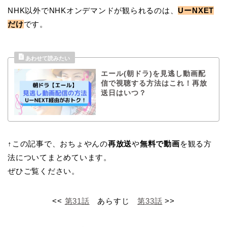
NHK以外でNHKオンデマンドが観られるのは、
UーNXET
だけ
です。
エール(朝ドラ)を見逃し動画配
信で視聴する方法はこれ！再放
送日はいつ？
↑この記事で、おちょやんの
再放送
や
無料で動画
を観る方
法についてまとめています。
ぜひご覧ください。
<<
第31話
あらすじ
第33話
>>