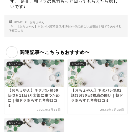
す。 是非、朝ドラの魅力もっと知ってもらえたら嬉し
いです♪
HOME
おちょやん
【おちょやん】ネタバレ第32話(1月19日)千代の新しい居場所｜朝ドラあらすじ
考察口コミ
関連記事〜こちらもおすすめ〜
おちょやん
おちょやん
【おちょやん】ネタバレ第69
【おちょやん】ネタバレ第82
話(3月11日)万太郎に勝つため
話(3月30日)福助の願い｜朝ド
に｜朝ドラあらすじ考察口コ
ラあらすじ考察口コミ
ミ
2021年3月11日
2021年3月30日
おちょやん