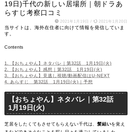
19日)千代の新しい居場所｜朝ドラあ
らすじ考察口コミ
2021年1月19日
/
2021年1月20日
当サイトは、海外在住者に向けて情報を発信していま
す。
Contents
1.
【おちょやん】ネタバレ｜第32話 1月19日(火)
2.
【おちょやん】感想｜第32話 1月19日(火)
3.
【おちょやん】見逃し視聴/動画配信はU-NEXT
4.
あらすじ 第32話 1月19日(火)｜予想
【おちょやん】ネタバレ｜第32話
1月19日(火)
芝居をしたくてもさせてもらえない千代は、
髪結い
を覚え
るなどできそうなことを探し日々を過ごしていました。