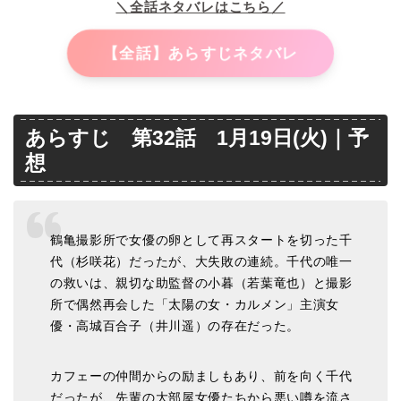
＼全話ネタバレはこちら／
【全話】あらすじネタバレ
あらすじ 第32話 1月19日(火)｜予
想
鶴亀撮影所で女優の卵として再スタートを切った千
代（杉咲花）だったが、大失敗の連続。千代の唯一
の救いは、親切な助監督の小暮（若葉竜也）と撮影
所で偶然再会した「太陽の女・カルメン」主演女
優・高城百合子（井川遥）の存在だった。
カフェーの仲間からの励ましもあり、前を向く千代
だったが、先輩の大部屋女優たちから悪い噂を流さ