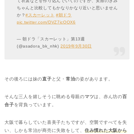
て衣裳などを作り込んでいくのですが、実際のきみ
ちゃんと比較してもかなりかなり近いと思いません
か？
#スカーレット
#朝ドラ
pic.twitter.com/DVZ7icOOX6
— 朝ドラ「スカーレット」第13週
(@asadora_bk_nhk)
2019年9月30日
その後ろには妹の
直子
と父・
常治
の姿があります。
そんな三人を嬉しそうに眺める母親の
マツ
は、赤ん坊の
百
合子
を背負っています。
大阪で暮らしていた喜美子たちですが、空襲ですべてを失
い、しかも常治が商売に失敗をして、
住み慣れた大阪から