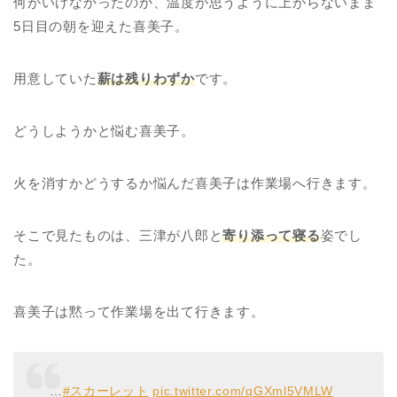
何がいけなかったのか、温度が思うように上がらないまま
5日目の朝を迎えた喜美子。
用意していた
薪は残りわずか
です。
どうしようかと悩む喜美子。
火を消すかどうするか悩んだ喜美子は作業場へ行きます。
そこで見たものは、三津が八郎と
寄り添って寝る
姿でし
た。
喜美子は黙って作業場を出て行きます。
…
#スカーレット
pic.twitter.com/qGXml5VMLW