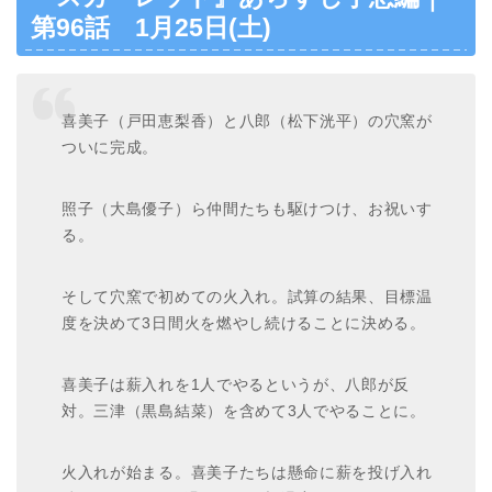
第96話 1月25日(土)
喜美子（戸田恵梨香）と八郎（松下洸平）の穴窯が
ついに完成。
照子（大島優子）ら仲間たちも駆けつけ、お祝いす
る。
そして穴窯で初めての火入れ。試算の結果、目標温
度を決めて3日間火を燃やし続けることに決める。
喜美子は薪入れを1人でやるというが、八郎が反
対。三津（黒島結菜）を含めて3人でやることに。
火入れが始まる。喜美子たちは懸命に薪を投げ入れ