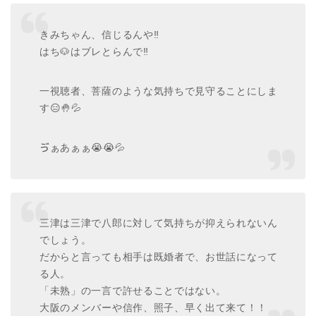
きみちゃん、信じるんや‼️
はち🐶はブレとらんで‼️
一視聴者、菩薩のような気持ちで見守ることにしま
す😑🤚💦
ゔぁあぁぁ😭😭💦
三津は三津で八郎に対して気持ちが抑えられないん
でしょう。
だからと言っても相手は既婚者で、お世話になって
る人。
「未熟」の一言で許せることではない。
大阪のメンバーや信作、照子、早く出て来て！！