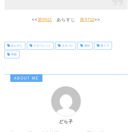
<<
第95話
あらすじ
第97話
>>
あらすじ
スカーレット
ネタバレ
感想
朝ドラ
考察
ABOUT ME
どら子