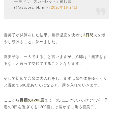
— 朝ドラ「スカーレット」第16週
(@asadora_bk_nhk)
2020年1月24日
喜美子が試算をした結果、目標温度を決めて
3日間
火を燃
やし続けることに決めました。
喜美子は「一人でする」と言いますが、八郎は「無茶をす
るな」と言って交代ですることとなります。
そして初めて穴窯に火入れをし、まずは窯全体をゆっくり
と温めて600度あたりになると、薪を入れていきます。
ここから
目標の1200度
まで一気に上げていくのですが、予
定の3日を過ぎても1200度には届かずに焦る喜美子。