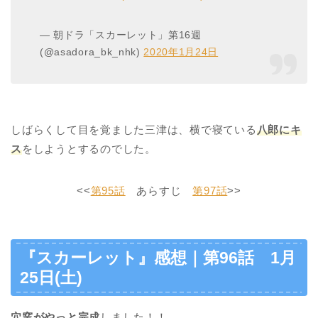
— 朝ドラ「スカーレット」第16週
(@asadora_bk_nhk)
2020年1月24日
しばらくして目を覚ました三津は、横で寝ている
八郎にキ
ス
をしようとするのでした。
<<
第95話
あらすじ
第97話
>>
『スカーレット』感想｜第96話 1月
25日(土)
穴窯がやっと完成
しました！！