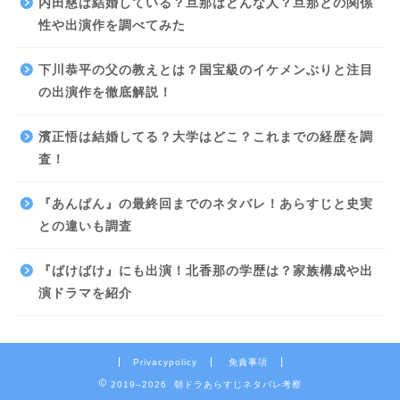
内田慈は結婚している？旦那はどんな人？旦那との関係
性や出演作を調べてみた
下川恭平の父の教えとは？国宝級のイケメンぶりと注目
の出演作を徹底解説！
濱正悟は結婚してる？大学はどこ？これまでの経歴を調
査！
『あんぱん』の最終回までのネタバレ！あらすじと史実
との違いも調査
『ばけばけ』にも出演！北香那の学歴は？家族構成や出
演ドラマを紹介
Privacypolicy
免責事項
2019–2026 朝ドラあらすじネタバレ考察