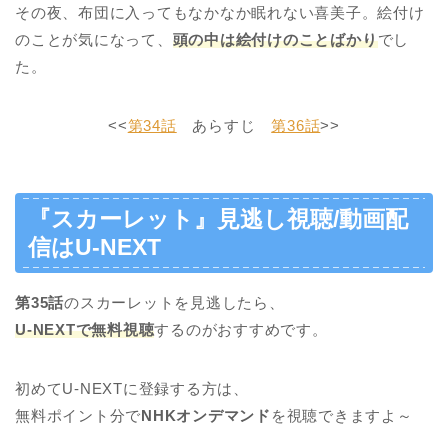
その夜、布団に入ってもなかなか眠れない喜美子。絵付け
のことが気になって、
頭の中は絵付けのことばかり
でし
た。
<<
第34話
あらすじ
第36話
>>
『スカーレット』見逃し視聴/動画配
信はU-NEXT
第35話
のスカーレットを見逃したら、
U-NEXTで無料視聴
するのがおすすめです。
初めてU-NEXTに登録する方は、
無料ポイント分で
NHKオンデマンド
を視聴できますよ～