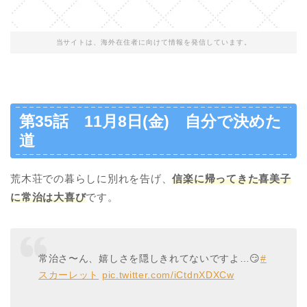
当サイトは、海外在住者に向けて情報を発信しています。
第35話 11月8日(金) 自分で決めた
道
荒木荘での暮らしに別れを告げ、
信楽に帰ってきた喜美子
に常治は大喜び
です。
常治さ〜ん、嬉しさを隠しきれてないですよ…😏
#
スカーレット
pic.twitter.com/iCtdnXDXCw