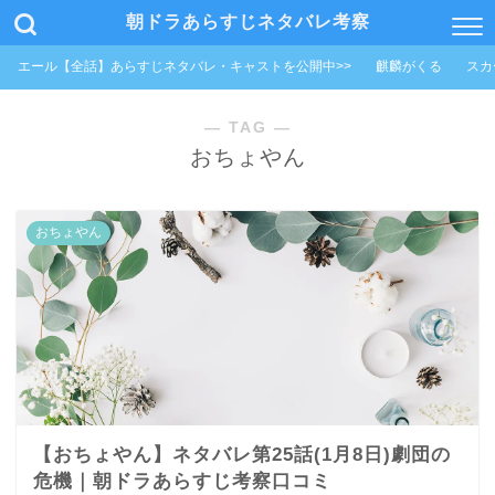
朝ドラあらすじネタバレ考察
エール【全話】あらすじネタバレ・キャストを公開中>>
麒麟がくる
スカ
― TAG ―
おちょやん
おちょやん
【おちょやん】ネタバレ第25話(1月8日)劇団の
危機｜朝ドラあらすじ考察口コミ