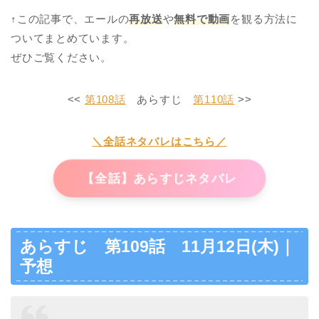
↑この記事で、エールの
再放送
や
無料で動画
を観る方法に
ついてまとめています。
ぜひご覧ください。
<<
第108話
あらすじ
第110話
>>
＼全話ネタバレはこちら／
【全話】あらすじネタバレ
あらすじ 第109話 11月12日(木)｜
予想