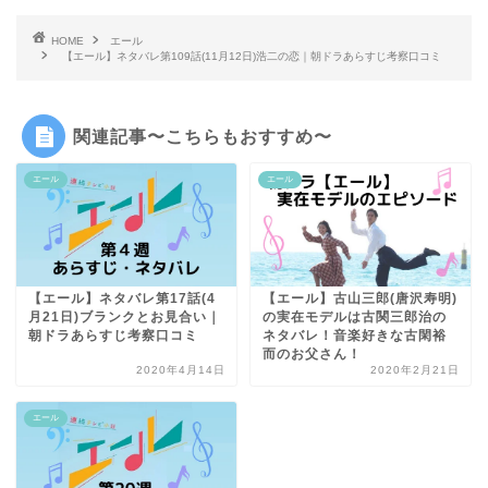
HOME
エール
【エール】ネタバレ第109話(11月12日)浩二の恋｜朝ドラあらすじ考察口コミ
関連記事〜こちらもおすすめ〜
エール
エール
【エール】ネタバレ第17話(4
【エール】古山三郎(唐沢寿明)
月21日)ブランクとお見合い｜
の実在モデルは古関三郎治の
朝ドラあらすじ考察口コミ
ネタバレ！音楽好きな古閑裕
而のお父さん！
2020年4月14日
2020年2月21日
エール