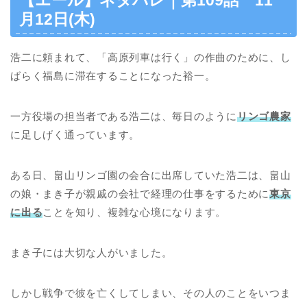
【エール】ネタバレ｜第109話 11
月12日(木)
浩二に頼まれて、「高原列車は行く」の作曲のために、し
ばらく福島に滞在することになった裕一。
一方役場の担当者である浩二は、毎日のように
リンゴ農家
に足しげく通っています。
ある日、畠山リンゴ園の会合に出席していた浩二は、畠山
の娘・まき子が親戚の会社で経理の仕事をするために
東京
に出る
ことを知り、複雑な心境になります。
まき子には大切な人がいました。
しかし戦争で彼を亡くしてしまい、その人のことをいつま