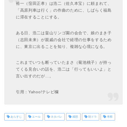
裕一（窪田正孝）は浩二（佐久本宝）に頼まれて、
「高原列車は行く」の作曲のために、しばらく福島
に滞在することにする。
ある日、浩二は畠山リンゴ園の会合で、娘のまき子
（志田未来）が親戚の会社で経理の仕事をするため
に、東京に出ることを知り、複雑な心境になる。
これまでいつも断っていたまさ（菊池桃子）が持っ
てくる見合いの話を、浩二は「行ってもいいよ」と
言い出すのだが…。
引用：Yahoo!テレビ欄
あらすじ
エール
ネタバレ
感想
朝ドラ
考察