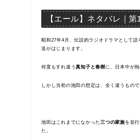
【エール】ネタバレ｜第111
昭和27年4月、伝説的ラジオドラマとして
送がはじまります。
何度もすれ違う
真知子と春樹
に、日本中が熱
しかし当初の池田の想定は、全く違うもので
池田はこれまでになかった
三つの家族
を並行
た。