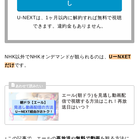
し
U-NEXTは、1ヶ月以内に解約すれば無料で視聴
できます。違約金もありません。
NHK以外でNHKオンデマンドが観られるのは、
UーNXET
だけ
です。
エール(朝ドラ)を見逃し動画配
信で視聴する方法はこれ！再放
送日はいつ？
↑この記事で、エールの
再放送
や
無料で動画
を観る方法に