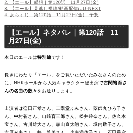
2.
【エール】感想｜第120話 11月27日(金)
3.
【エール】見逃し視聴/動画配信はU-NEXT
4.
あらすじ 第120話 11月27日(金)｜予想
【エール】ネタバレ｜第120話 11
月27日(金)
本日のエールは
特別編
です！
長きにわたり「エール」をご覧いただいたみなさんのため
に、NHKホールから人気キャラクター総出演で
古関裕而さ
んの名曲の数々
をお送りします。
出演者は窪田正孝さん、二階堂ふみさん、薬師丸ひろ子さ
ん、中村蒼さん、山崎育三郎さん、松井玲奈さん、佐久本
宝さん、古川雄大さん、森山直太朗さん、堀内敬子さん、
吉原光夫さん、井上希美さん、小南満佑子さん、石田星空