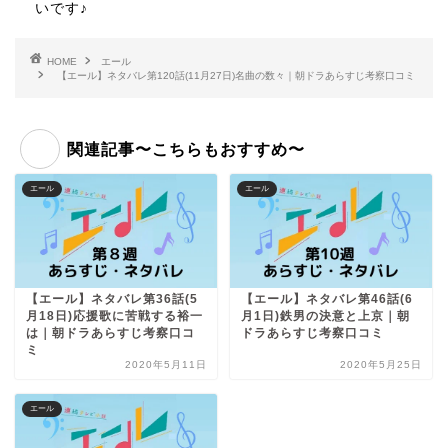
いです♪
HOME
エール
【エール】ネタバレ第120話(11月27日)名曲の数々｜朝ドラあらすじ考察口コミ
関連記事〜こちらもおすすめ〜
エール
エール
【エール】ネタバレ第36話(5
【エール】ネタバレ第46話(6
月18日)応援歌に苦戦する裕一
月1日)鉄男の決意と上京｜朝
は｜朝ドラあらすじ考察口コ
ドラあらすじ考察口コミ
ミ
2020年5月11日
2020年5月25日
エール