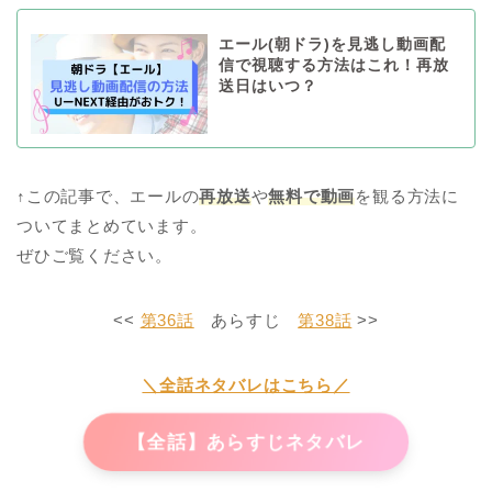
エール(朝ドラ)を見逃し動画配
信で視聴する方法はこれ！再放
送日はいつ？
↑この記事で、エールの
再放送
や
無料で動画
を観る方法に
ついてまとめています。
ぜひご覧ください。
<<
第36話
あらすじ
第38話
>>
＼全話ネタバレはこちら／
【全話】あらすじネタバレ