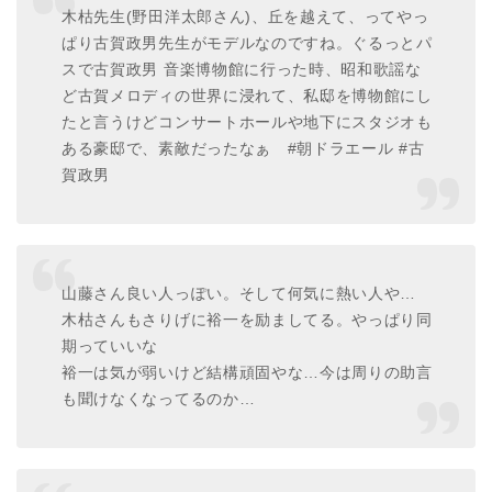
木枯先生(野田洋太郎さん)、丘を越えて、ってやっ
ぱり古賀政男先生がモデルなのですね。ぐるっとパ
スで古賀政男 音楽博物館に行った時、昭和歌謡な
ど古賀メロディの世界に浸れて、私邸を博物館にし
たと言うけどコンサートホールや地下にスタジオも
ある豪邸で、素敵だったなぁ #朝ドラエール #古
賀政男
山藤さん良い人っぽい。そして何気に熱い人や…
木枯さんもさりげに裕一を励ましてる。やっぱり同
期っていいな
裕一は気が弱いけど結構頑固やな…今は周りの助言
も聞けなくなってるのか…