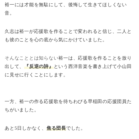
裕一には才能を無駄にして、後悔して生きてほしくない
音。
久志は裕一が応援歌を作ることで変われると信じ、二人と
も彼のことを心の底から気にかけていました。
そんなこととは知らない
裕一は、応援歌を作ることを放り
出して、
『反逆の詩』
という西洋音楽を書き上げて小山田
に見せに行くことにします。
一方、裕一の作る応援歌を待ちわびる早稲田の応援団員た
ちがいました。
あと5日しかなく、
焦る団長
でした。