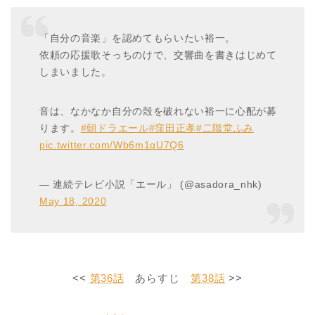
「自分の音楽」を認めてもらいたい裕一。
依頼の応援歌そっちのけで、交響曲を書きはじめて
しまいました。
音は、なかなか自分の殻を破れない裕一に心配が募
ります。
#朝ドラエール
#窪田正孝
#二階堂ふみ
pic.twitter.com/Wb6m1qU7Q6
— 連続テレビ小説「エール」 (@asadora_nhk)
May 18, 2020
<<
第36話
あらすじ
第38話
>>