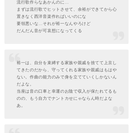
流行歌作らなあかんのに…
まずは流行歌でヒットさせて、余裕ができてから心
置きなく西洋音楽作ればいいのにな
要領悪いな…それが裕一なんやろけど
だんだん音が可哀想になってくる
裕一は、自分を束縛する家族や親戚を捨てて上京し
てきたのだから、守ってくれる家族や親戚はもはや
ない。作曲の能力のみで身を立てていくしかないん
だよな。
当座は音の口車と幸運のお陰で収入が保たれてるも
のの、もう自力でナントカせにゃならん時だよな
あ。