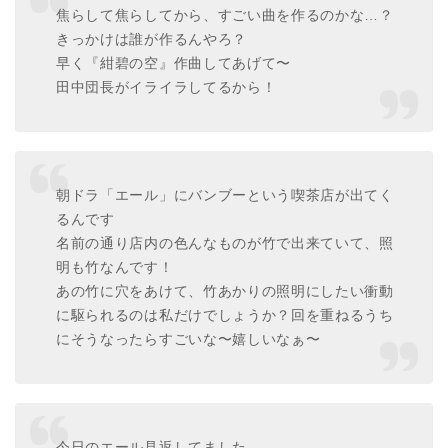
焦らして焦らしてから、すごい曲を作るのかな…？
きっかけは誰が作るんやろ？
早く『紺碧の空』作曲してあげて〜
田中団長がイライラしてるから！
朝ドラ「エール」にバンブーという喫茶店が出てく
るんです
名前の通り店内の色んなものが竹で出来ていて、照
明も竹なんです！
あの竹に穴をあけて、竹あかりの照明にしたい衝動
に駆られるのは私だけでしょうか？回を重ねるうち
にそうなったらすごいな〜嬉しいなぁ〜
今日のエール見返してました。