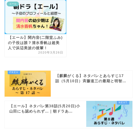
エール
【エール】関内音(二階堂ふみ)
の子役は誰？清水香帆は超美
人で浜辺美波の後輩！
2020年3月26日
【麒麟がくる】ネタバレとあらすじ17
話（5月10日）斉藤道三の最期と明智...
【エール】ネタバレ第38話(5月20日)小
山田にも認められず…｜朝ドラあ...