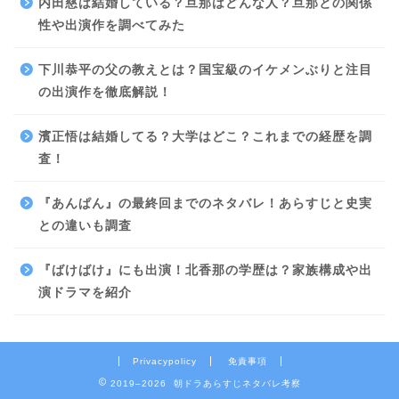
内田慈は結婚している？旦那はどんな人？旦那との関係
性や出演作を調べてみた
下川恭平の父の教えとは？国宝級のイケメンぶりと注目
の出演作を徹底解説！
濱正悟は結婚してる？大学はどこ？これまでの経歴を調
査！
『あんぱん』の最終回までのネタバレ！あらすじと史実
との違いも調査
『ばけばけ』にも出演！北香那の学歴は？家族構成や出
演ドラマを紹介
Privacypolicy
免責事項
2019–2026 朝ドラあらすじネタバレ考察