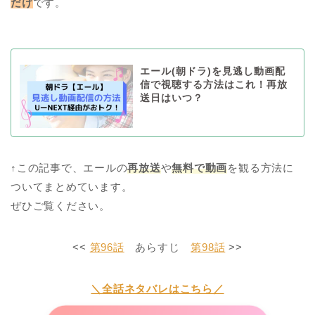
だけ
です。
エール(朝ドラ)を見逃し動画配
信で視聴する方法はこれ！再放
送日はいつ？
↑この記事で、エールの
再放送
や
無料で動画
を観る方法に
ついてまとめています。
ぜひご覧ください。
<<
第96話
あらすじ
第98話
>>
＼全話ネタバレはこちら／