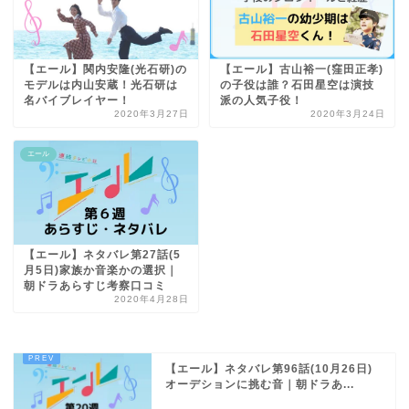
【エール】関内安隆(光石研)の
【エール】古山裕一(窪田正孝)
モデルは内山安蔵！光石研は
の子役は誰？石田星空は演技
名バイブレイヤー！
派の人気子役！
2020年3月27日
2020年3月24日
エール
【エール】ネタバレ第27話(5
月5日)家族か音楽かの選択｜
朝ドラあらすじ考察口コミ
2020年4月28日
【エール】ネタバレ第96話(10月26日)
オーデションに挑む音｜朝ドラあ...