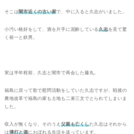
そこは
闇市近くの古い家
で、中に入ると久志がいました。
小汚い格好をして、酒を片手に泥酔している
久志
を見て驚
く裕一と鉄男。
実は半年程前、久志と闇市で再会した藤丸。
福島に戻って歌で慰問活動をしていた久志ですが、戦後の
農地改革で福島の家も土地も二束三文でとられてしまいま
した。
収入が無くなり、そのうえ
父親も亡くし
た久志はそれから
は
博打と酒
におぼれる生活を送っています。