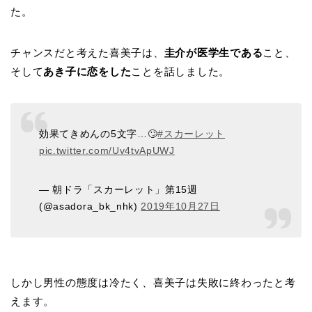
た。
チャンスだと考えた喜美子は、
圭介が医学生である
こと、
そして
あき子に恋をした
ことを話しました。
効果てきめんの5文字…🙄
#スカーレット
pic.twitter.com/Uv4tvApUWJ
— 朝ドラ「スカーレット」第15週
(@asadora_bk_nhk)
2019年10月27日
しかし男性の態度は冷たく、喜美子は失敗に終わったと考
えます。