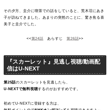
その夕方、圭介に喫茶での話をしていると、荒木荘にあき
子が訪ねてきました。あまりの突然のことに、驚き焦る喜
美子と圭介でした。
<<
第24話
あらすじ
第26話
>>
『スカーレット』見逃し視聴/動画配
信はU-NEXT
第25話
のスカーレットを見逃したら、
U-NEXTで無料視聴
するのがおすすめです。
初めてU-NEXTに登録する方は、
無料ポイント分で
NHKオンデマンド
を視聴できますよ～