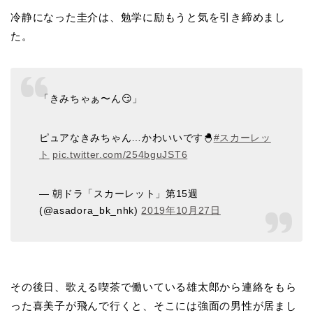
冷静になった圭介は、勉学に励もうと気を引き締めまし
た。
「きみちゃぁ〜ん😏」
ピュアなきみちゃん…かわいいです🐣
#スカーレッ
ト
pic.twitter.com/254bguJST6
— 朝ドラ「スカーレット」第15週
(@asadora_bk_nhk)
2019年10月27日
その後日、歌える喫茶で働いている雄太郎から連絡をもら
った喜美子が飛んで行くと、そこには強面の男性が居まし