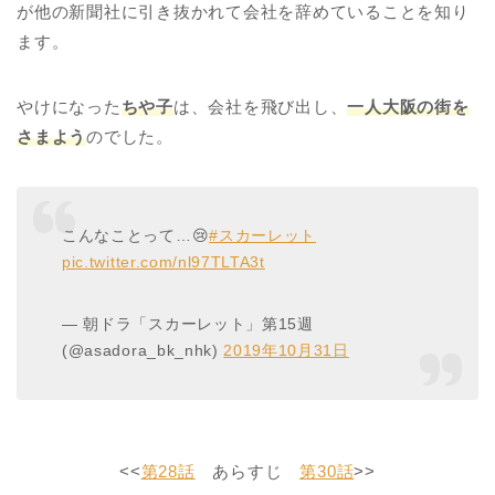
が他の新聞社に引き抜かれて会社を辞めていることを知り
ます。
やけになった
ちや子
は、会社を飛び出し、
一人大阪の街を
さまよう
のでした。
こんなことって…😢
#スカーレット
pic.twitter.com/nl97TLTA3t
— 朝ドラ「スカーレット」第15週
(@asadora_bk_nhk)
2019年10月31日
<<
第28話
あらすじ
第30話
>>