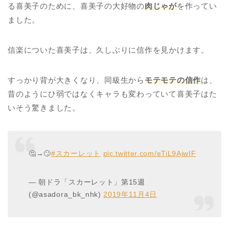
る喜美子のために、喜美子の大好物の
肉じゃが
を作ってい
ました。
信楽についた喜美子は、久しぶりに信作を見かけます。
すっかり背が大きくなり、同級生から
モテモテの信作
は、
昔のようにひ弱ではなくキャラも変わっていて喜美子はた
いそう驚きました。
🤔→🙄
#スカーレット
pic.twitter.com/eTiL9AjwIF
— 朝ドラ「スカーレット」第15週
(@asadora_bk_nhk)
2019年11月4日