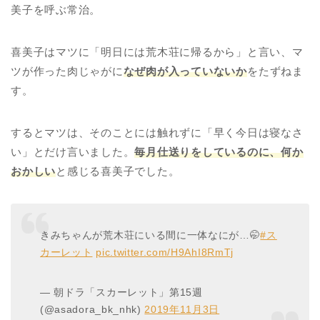
美子を呼ぶ常治。
喜美子はマツに「明日には荒木荘に帰るから」と言い、マ
ツが作った肉じゃがに
なぜ肉が入っていないか
をたずねま
す。
するとマツは、そのことには触れずに「早く今日は寝なさ
い」とだけ言いました。
毎月仕送りをしているのに、何か
おかしい
と感じる喜美子でした。
きみちゃんが荒木荘にいる間に一体なにが…🤭
#ス
カーレット
pic.twitter.com/H9AhI8RmTj
— 朝ドラ「スカーレット」第15週
(@asadora_bk_nhk)
2019年11月3日