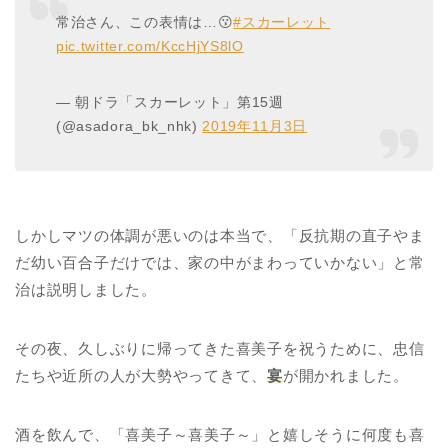
常治さん、この表情は…😗
#スカーレット
pic.twitter.com/KccHjYS8lO
— 朝ドラ「スカーレット」第15週
(@asadora_bk_nhk)
2019年11月3日
しかしマツの体調が悪いのは本当で、「反抗期の直子やま
だ幼い百合子だけでは、家の中がまわっていかない」と常
治は説明しました。
その夜、久しぶりに帰ってきた喜美子を祝うために、忠信
たちや近所の人が大勢やってきて、
宴
が開かれました。
酒を飲んで、「喜美子～喜美子～」と嬉しそうに何度も喜