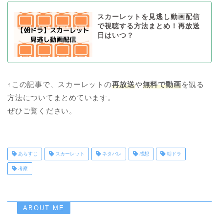
スカーレットを見逃し動画配信
で視聴する方法まとめ！再放送
日はいつ？
↑この記事で、スカーレットの
再放送
や
無料で動画
を観る
方法についてまとめています。
ぜひご覧ください。
あらすじ
スカーレット
ネタバレ
感想
朝ドラ
考察
ABOUT ME