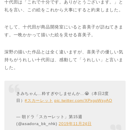
十代田は「これで十分です。ありがとうございます。」と
礼を言い、この絵をこれから大事にすると約束しました。
そして、十代田が商品開発室にいると喜美子が訪ねてきま
す。一晩かかって描いた絵を見せる喜美子。
深野の描いた作品とは全く違いますが、喜美子の優しい気
持ちがうれしい十代田は、感動して「うれしい」と言いま
した。
きみちゃん…粋すぎやしませんか…😭（本日2度
目）
#スカーレット
pic.twitter.com/XPxgpWsyAO
— 朝ドラ「スカーレット」第15週
(@asadora_bk_nhk)
2019年11月24日