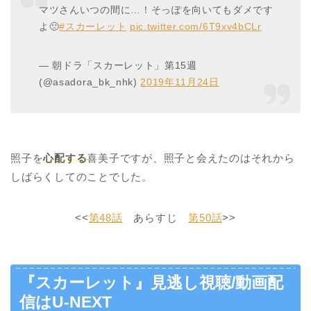
マツさんいつの間に…！そっぽを向いてもダメです
よ🙁
#スカーレット
pic.twitter.com/6T9xv4bCLr
— 朝ドラ「スカーレット」第15週
(@asadora_bk_nhk)
2019年11月24日
照子を
心配する
喜美子ですが、照子と会えたのはそれから
しばらくしてのことでした。
<<
第48話
あらすじ
第50話
>>
『スカーレット』見逃し視聴/動画配
信はU-NEXT